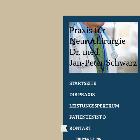
Praxis für
Neurochirurgie
Dr. med.
Jan-Peter Schwarz
STARTSEITE
DIE PRAXIS
LEISTUNGSSPEKTRUM
PATIENTENINFO
KONTAKT
IHR WEG ZU UNS