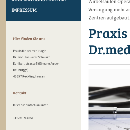
Wirbelsäulen Opera
Versorgung mehr an
IMPRESSUM
Zentren aufgebaut,
Praxis
Hier finden Sie uns
Dr.med
Praxis für Neurochirurgie
Dr. med. Jan-Peter Schwarz
Kunibertistrasse 5 (Eingang An der
Dellbrügge)
45657 Recklinghausen
Kontakt
Rufen Sie einfach an unter
+49 2361 9084581