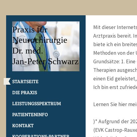
Mit dieser Internet
Praxis für
Arztpraxis bereit. 
Neurochirurgie
biete ich ein brei
Dr. med.
Methoden von der Un
Jan-Peter Schwarz
Grundsätze: 1. Eine
Therapien ausgeschö
einen Eid geleistet
STARTSEITE
Ich bin erst zufried
DIE PRAXIS
LEISTUNGSSPEKTRUM
Lernen Sie hier me
PATIENTENINFO
)* Aufgrund der 20
KONTAKT
(EVK Castrop-Rauxel
KOOPERATIONS-PARTNER